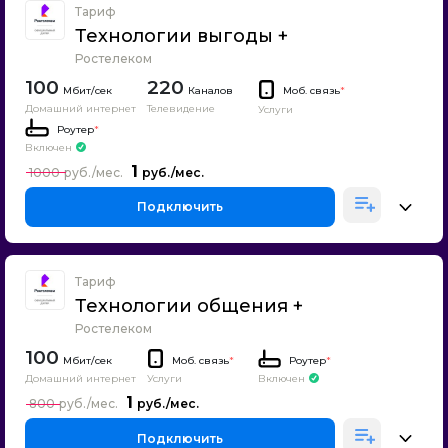
Тариф
Технологии выгоды +
Ростелеком
100
220
Каналов
Моб. связь
*
Домашний интернет
Телевидение
Услуги
Роутер
*
Включен
1
1000
Подключить
Тариф
Технологии общения +
Ростелеком
100
Моб. связь
*
Роутер
*
Домашний интернет
Включен
Услуги
1
800
Подключить