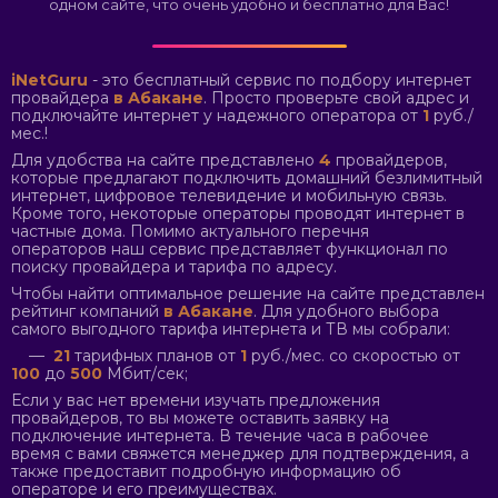
одном сайте, что очень удобно и бесплатно для Вас!
iNetGuru
- это бесплатный сервис по подбору интернет
провайдера
в Абакане
. Просто проверьте свой адрес и
подключайте интернет у надежного оператора от
1
руб./
мес.!
Для удобства на сайте представлено
4
провайдеров,
которые предлагают подключить домашний безлимитный
интернет, цифровое телевидение и мобильную связь.
Кроме того, некоторые операторы проводят интернет в
частные дома. Помимо актуального перечня
операторов наш сервис представляет функционал по
поиску провайдера и тарифа по адресу.
Чтобы найти оптимальное решение на сайте представлен
рейтинг компаний
в Абакане
. Для удобного выбора
самого выгодного тарифа интернета и ТВ мы собрали:
—
21
тарифных планов от
1
руб./мес. со скоростью от
100
до
500
Мбит/сек;
Если у вас нет времени изучать предложения
провайдеров, то вы можете оставить заявку на
подключение интернета. В течение часа в рабочее
время с вами свяжется менеджер для подтверждения, а
также предоставит подробную информацию об
операторе и его преимуществах.