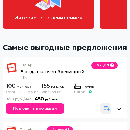
Интернет с телевидением
Самые выгодные предложения
Тариф
Акция
Всегда включен. Зрелищный
ТТК
100
155
Каналов
Роутер
*
Домашний интернет
Телевидение
Включен
450
850
Подключить по акции
Тариф
Акция