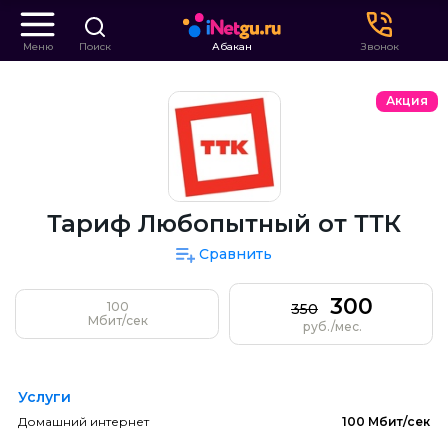
Меню
Поиск
Абакан
Звонок
Акция
Тариф Любопытный от ТТК
Сравнить
300
100
350
Мбит/сек
руб./мес.
Услуги
Домашний интернет
100 Мбит/сек