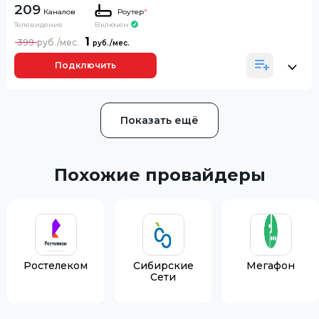
209
Каналов
Роутер
*
Телевидение
Включен
1
399
Подключить
Показать ещё
Похожие провайдеры
Ростелеком
Сибирские
Мегафон
Сети