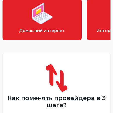
Домашний интернет
Интерн
Как поменять провайдера в 3
шага?