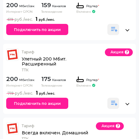
200
159
Каналов
Роутер
*
Интернет GPON
Телевидение
Включен
1
619
Подключить по акции
Тариф
Акция
Улетный 200 Мбит.
Расширенный
ТТК
200
175
Каналов
Роутер
*
Интернет GPON
Телевидение
Включен
1
719
Подключить по акции
Тариф
Акция
Всегда включен. Домашний
ТТК