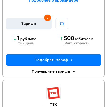
Подробнее о провайдере
7
Тарифы
1
500
руб./мес.
Мбит/сек
Мин. цена
скорость
ТТК