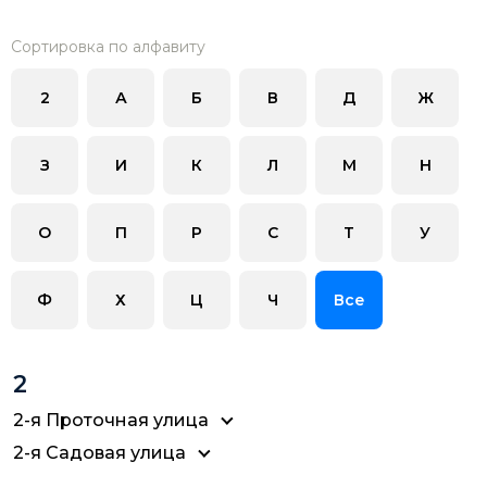
Сортировка по алфавиту
2
А
Б
В
Д
Ж
З
И
К
Л
М
Н
О
П
Р
С
Т
У
Ф
Х
Ц
Ч
Все
2
2-я Проточная улица
2-я Садовая улица