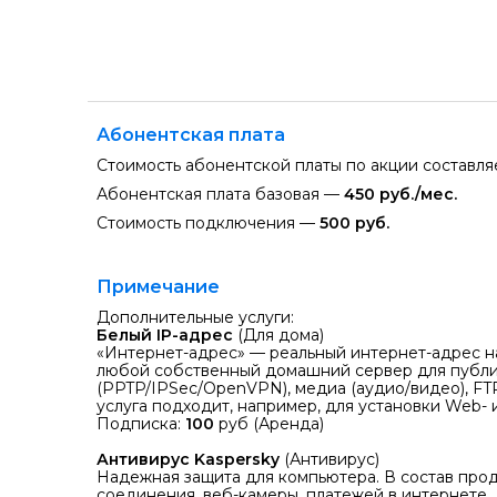
Абонентская плата
Стоимость абонентской платы по акции составл
Абонентская плата базовая —
450 руб./мес.
Стоимость подключения —
500 руб.
Примечание
Дополнительные услуги:
Белый IP-адрес
(Для дома)
«Интернет-адрес» — реальный интернет-адрес на
любой собственный домашний сервер для публик
(PPTP/IPSec/OpenVPN), медиа (аудио/видео), FTP
услуга подходит, например, для установки Web- 
Подписка:
100
руб (Аренда)
Антивирус Kaspersky
(Антивирус)
Надежная защита для компьютера. В состав прод
соединения, веб-камеры, платежей в интернете,