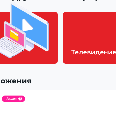
Телевидени
ложения
Акция