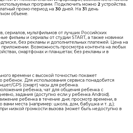
неиспользуемых программ. Подключить можно
2
устройства.
платный промо-период на
30
дней. На
31
день
лном объеме.
, сериалов, мультфильмов от лучших Российских
ые фильмы и сериалы от студии START, а также новинки
дписке, без рекламы и дополнительных платежей. Цена на
м приложении. Возможность просмотра контента на любых
ойствах, смартфонах и планшетах; без рекламы и в
ьного времени с высокой точностью покажет
го ребенок. Для использования сервиса понадобится
ншет/GPS (смарт) часы для ребенка.
оложения ребенка, чат для общения ребенка с
евно, задания (доступно если у ребенка Android).
вижение ребенка в течение дня; просмотр времени, в
вами места (например: школа, дом, бабушка и т. д.);
при низкой громкости вызова (может быть недоступно в