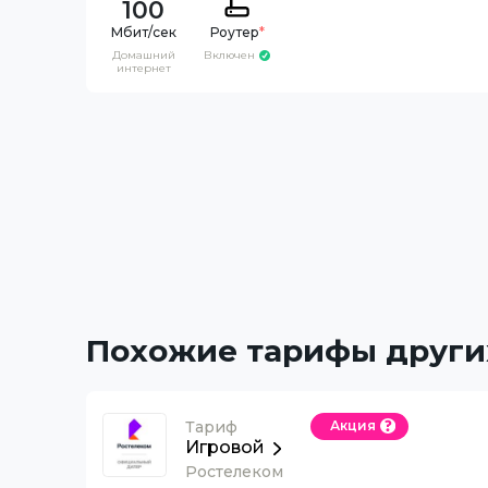
100
Роутер
*
Домашний
Включен
интернет
Похожие тарифы други
Тариф
Акция
Игровой
Ростелеком