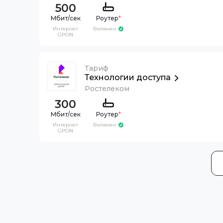
500
Роутер
*
Интернет
Включен
GPON
Тариф
Технологии доступа
Ростелеком
300
Роутер
*
Интернет
Включен
GPON