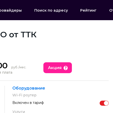
ровайдеры
Поиск по адресу
Рейтинг
О
O от ТТК
00
Акция
руб./мес.
 плата
Оборудование
Wi-Fi роутер
Включен в тариф
Услуги