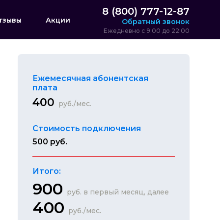
8 (800) 777-12-87
тзывы
Акции
Обратный звонок
Ежедневно с 9:00 до 22:00
Ежемесячная абонентская
плата
400
руб./мес.
Стоимость подключения
500 руб.
Итого:
900
руб. в первый месяц, далее
400
руб./мес.