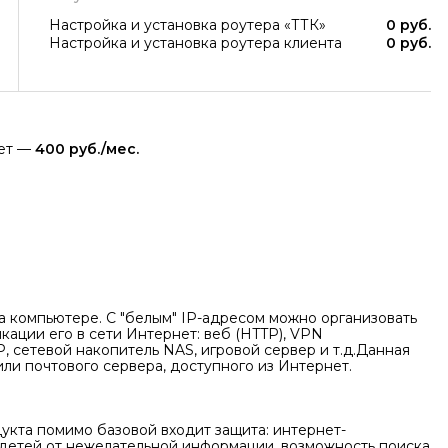
Настройка и установка роутера «ТТК»
0 руб.
Настройка и установка роутера клиента
0 руб.
яет —
400 руб./мес.
 компьютере. С "белым" IP-адресом можно организовать
ации его в сети Интернет: веб (HTTP), VPN
, сетевой накопитель NAS, игровой сервер и т.д.Данная
или почтового сервера, доступного из Интернет.
укта помимо базовой входит защита: интернет-
 детей от нежелательной информации, возможность поиска