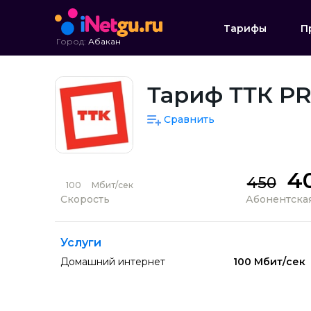
Тарифы
П
Город:
Абакан
Тариф ТТК PR
Сравнить
4
450
100
Мбит/сек
Скорость
Абонентская
Услуги
Домашний интернет
100 Мбит/сек