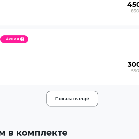
45
85
Акция
30
55
Показать ещё
м в комплекте