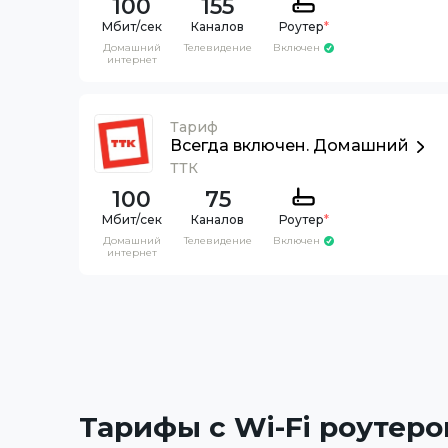
100
155
Каналов
Роутер
*
Домашний
Телевидение
Включен
интернет
Тариф
Всегда включен. Домашний
ТТК
100
75
Каналов
Роутер
*
Домашний
Телевидение
Включен
интернет
Тарифы с Wi-Fi роутеро