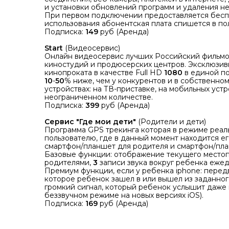
и установки обновлений программ и удаления 
При первом подключении предоставляется бес
использования абонентская плата спишется в по
Подписка:
149
руб (Аренда)
Start
(Видеосервис)
Онлайн видеосервис лучших Российский фильмов
киностудий и продюсерских центров. Эксклюзивн
кинопроката в качестве Full HD
1080
в единой по
10
-
50
% ниже, чем у конкурентов и в собственно
устройствах: на ТВ-приставке, на мобильных устр
неограниченном количестве.
Подписка:
399
руб (Аренда)
Сервис "Где мои дети"
(Родители и дети)
Программа GPS трекинга которая в режиме реал
пользователю, где в данный момент находится е
смартфон/планшет для родителя и смартфон/пла
Базовые функции: отображение текущего местоп
родителями,
3
записи звука вокруг ребенка ежедн
Премиум функции, если у ребенка iphone: перед
которое ребенок зашел в или вышел из заданного 
громкий сигнал, который ребенок услышит даже 
беззвучном режиме на новых версиях iOS).
Подписка:
169
руб (Аренда)